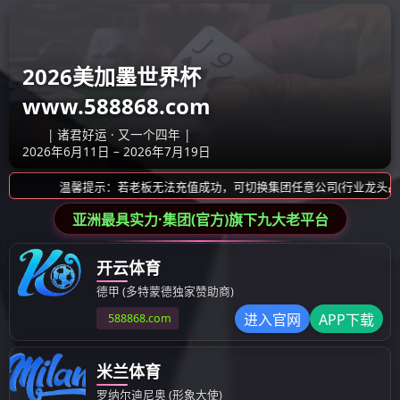
开云网页版登录入口-开云onl
天成产品中心
PRODUCT
销售一公司
大容量注射剂玻瓶产品