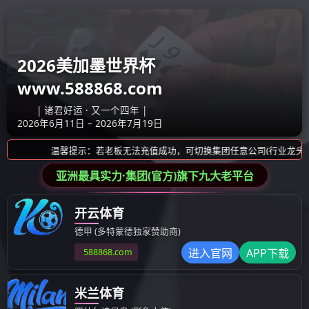
开云网页版登录入口-开云onl
天成产品中心
PRODUCT
销售一公司
大容量注射剂玻瓶产品