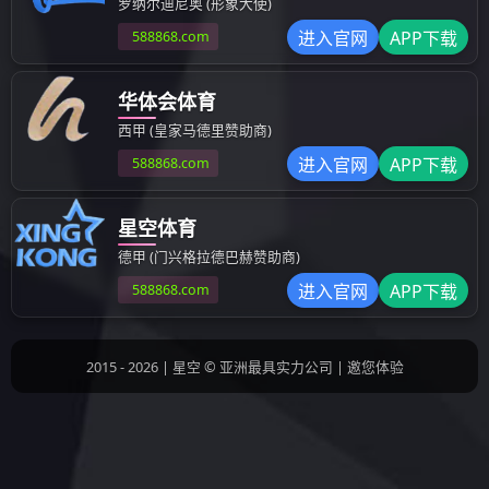
大容量注射剂塑瓶产品
大容量注射剂软袋产品
小容量注射剂产品
销售二公司
二甲双胍类（降糖类）
OTC类
其他类
新特药公司
外贸部
新药推广