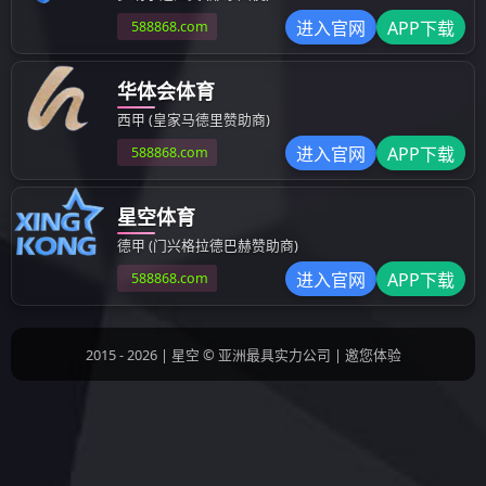
大容量注射剂塑瓶产品
大容量注射剂软袋产品
小容量注射剂产品
销售二公司
二甲双胍类（降糖类）
OTC类
其他类
新特药公司
外贸部
新药推广