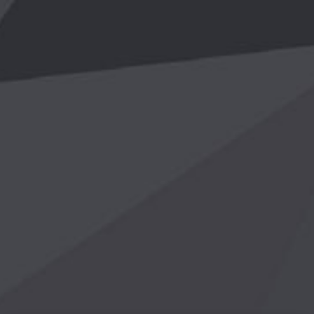
开云网页版登录入
走进天成
走进道恩
新闻中心
口-开云online(中
国)