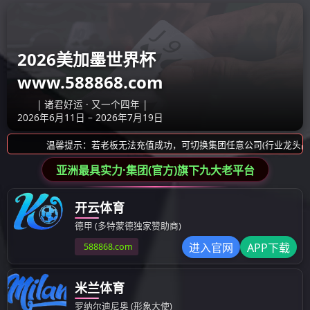
开云网页版登录入口-开云onl
天成产品中心
PRODUCT
销售一公司
大容量注射剂玻瓶产品