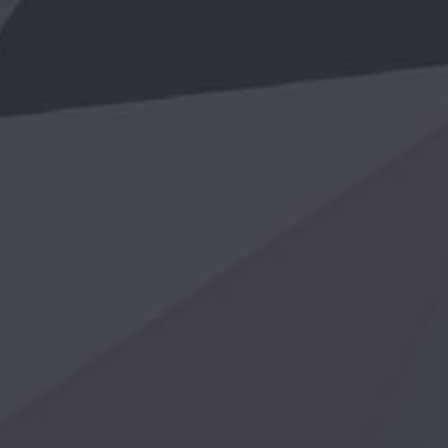
开云网页版登录入
走进天成
走进道恩
新闻中心
口-开云online(中
国)