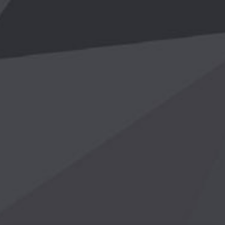
开云网页版登录入
走进天成
走进道恩
新闻中心
口-开云online(中
国)