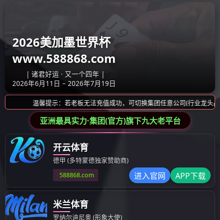
开云网页版登录入口-开云onl
天成产品中心
PRODUCT
总经理办公室
销售一公司
电话：0317-7883097
大容量注射剂玻瓶产品
人力资源部