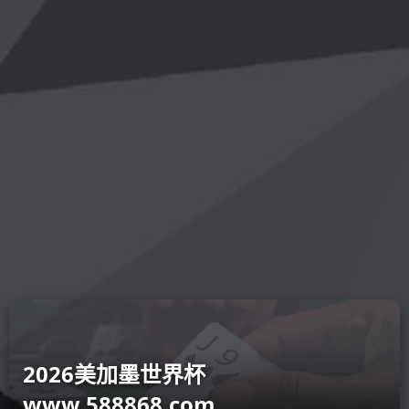
开云网页版登录入
走进天成
走进道恩
新闻中心
口-开云online(中
国)