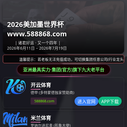
开云网页版登录入口-开云onl
天成产品中心
PRODUCT
3月2日，沧州迎来一夜
销售一公司
道路畅通与生产秩序，天成公
清晨到岗后，各部门员工
大容量注射剂玻瓶产品
明确、配合默契，有的手持扫