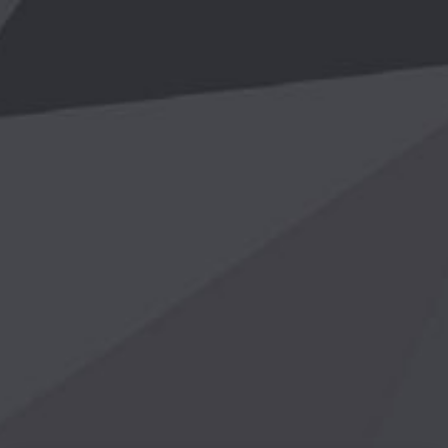
开云网页版登录入
走进天成
走进道恩
新闻中心
口-开云online(中
国)