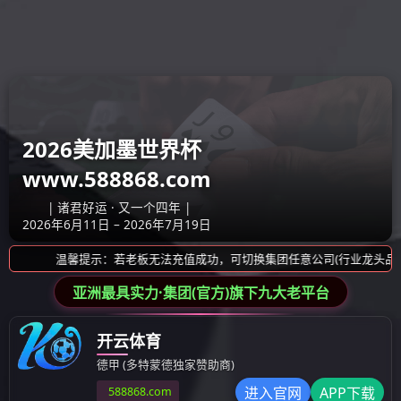
开云网页版登录入口-开云onl
天成产品中心
巾帼绽芳华 温情暖人心 |
PRODUCT
销售一公司
大容量注射剂玻瓶产品