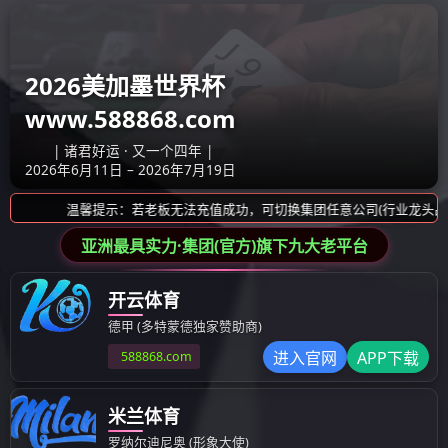
开云网页版登录入口-开云onl
天成产品中心
公司被省人力资源社会保障
PRODUCT
销售一公司
大容量注射剂玻瓶产品