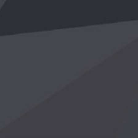
开云网页版登录入
走进天成
走进道恩
新闻中心
口-开云online(中
国)