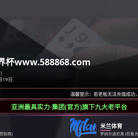
录入口-开云online(中国)
>
产品中心
>
新特药公司