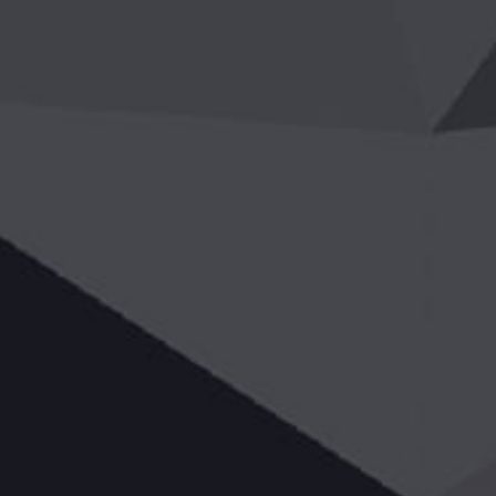
开云网页版登录入
走进天成
走进道恩
新闻
口-开云online(中
国)