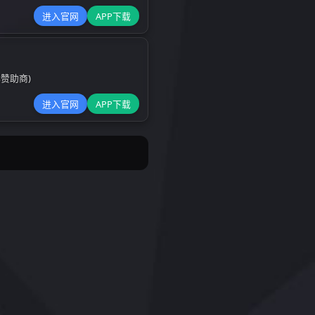
 葡萄糖注射液
塑料安瓿 硫酸镁注射液
口-开云online(中
迪尔康欣复方普萘洛尔咖啡因片
国)
转化糖 25g
注射用维生素C 0.5g