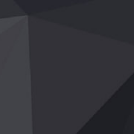
中文版
English
合作
视频展播
人力资源
联系我们