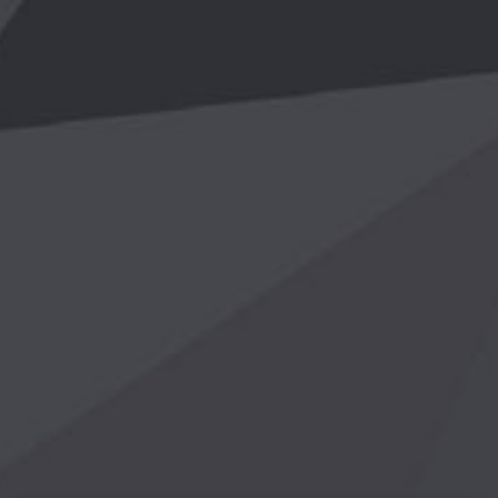
开云网页版登录入
走进天成
走进道恩
新闻中心
口-开云online(中
国)