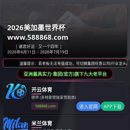
开云网页版登录入口-开云onl
天成产品中心
PRODUCT
销售一公司
大容量注射剂玻瓶产品