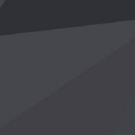
开云网页版登录入
走进天成
走进道恩
新闻中心
口-开云online(中
国)