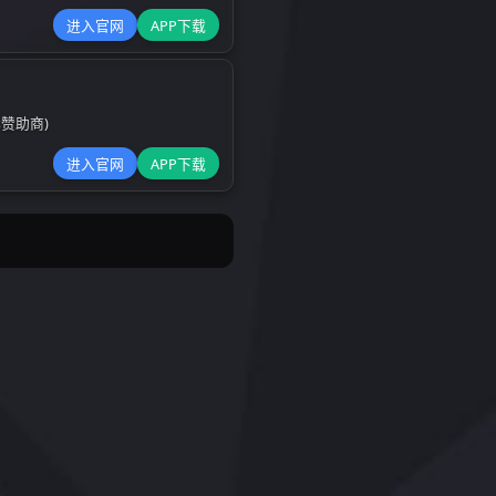
尿病治疗药