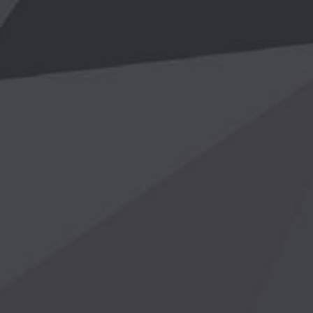
中心
产品中心
公共服务平台
研发交流
招商